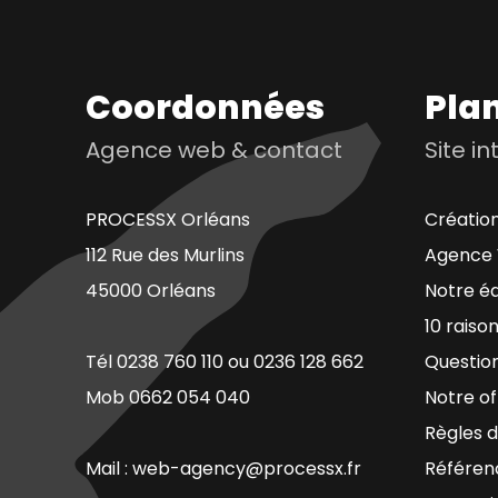
Coordonnées
Plan
Agence web & contact
Site i
PROCESSX Orléans
Création
112 Rue des Murlins
Agence 
45000 Orléans
Notre é
10 raiso
Tél 0238 760 110 ou 0236 128 662
Questio
Mob 0662 054 040
Notre of
Règles d
Mail : web-agency@processx.fr
Référen