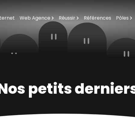
nternet
Web Agence
Réussir
Références
Pôles
Agence Web Orleans
Questions / Réponses
Formations Inte
Notre Équipage
Notre Offre En Solutions Internet
E-Mailing Sur Le
10 Raisons De Monter À Bord
Règles D'or De L'internet
Création Logos Vi
Expertise Inter
Nos petits dernier