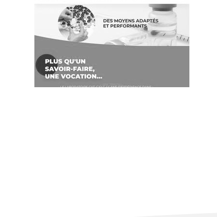
~390€/mois économisés d'annonces commerciales