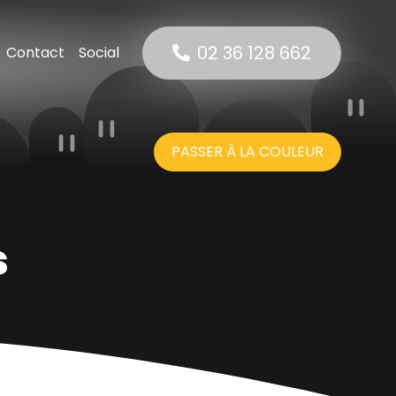
02 36 128 662
Contact
Social
rnet
 Net
suels
PASSER À LA COULEUR
net
s