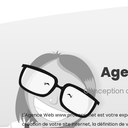
Age
Conception d
L'Agence Web www.processx.net est votre expe
création de votre site internet, la définition de v