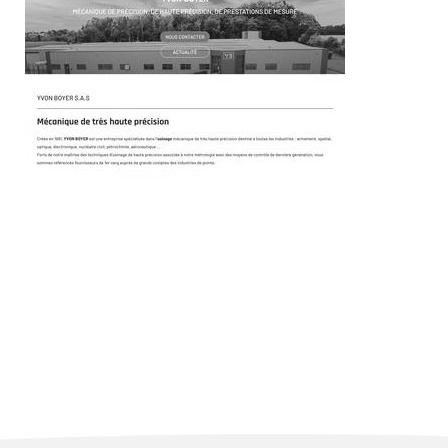
~389€/mois économisés d'annonces commerciales