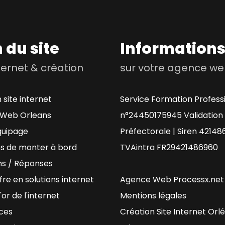
 du site
Information
nternet & création
sur votre agence w
 site internet
Service Formation Profess
Web Orleans
n°24450175945 Validation
quipage
Préfectorale | Siren 42148
ns de monter à bord
TVAintra FR29421486960
ns / Réponses
fre en solutions internet
Agence Web Processx.net
'or de l'internet
Mentions légales
ces
Création Site Internet Orl