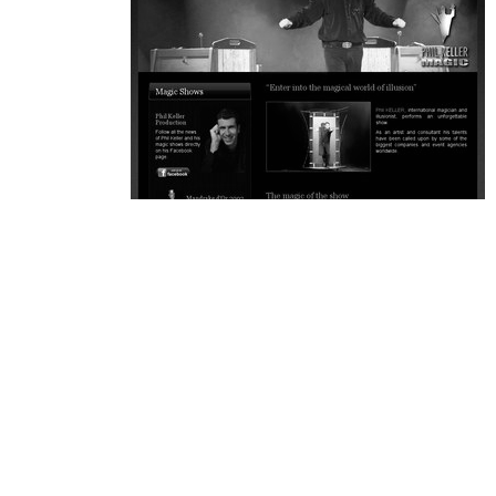
~374€/mois économisés d'annonces commerciales