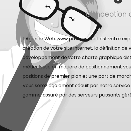
Conception d
L'Agence Web www.processx.net est votre expe
création de votre site internet, la définition de v
développement de votre charte graphique dist
méticuleuse en matière de positionnement vou
positions de premier plan et une part de marc
Vous serez également séduit par notre servic
gamme, assuré par des serveurs puissants gérés