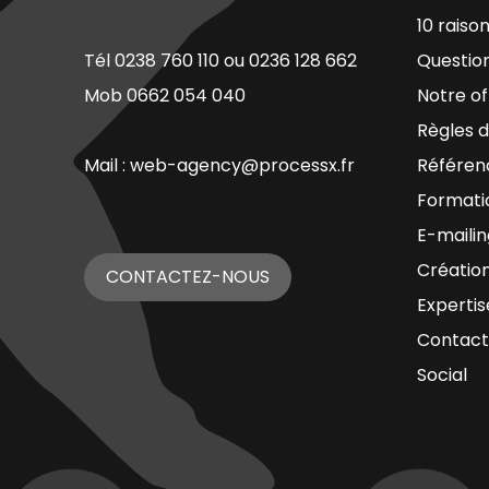
10 raiso
Tél 0238 760 110 ou 0236 128 662
Questio
Mob 0662 054 040
Notre of
Règles d
Mail : web-agency@processx.fr
Référen
Formati
E-mailin
Création
CONTACTEZ-NOUS
Expertis
Contact
Social