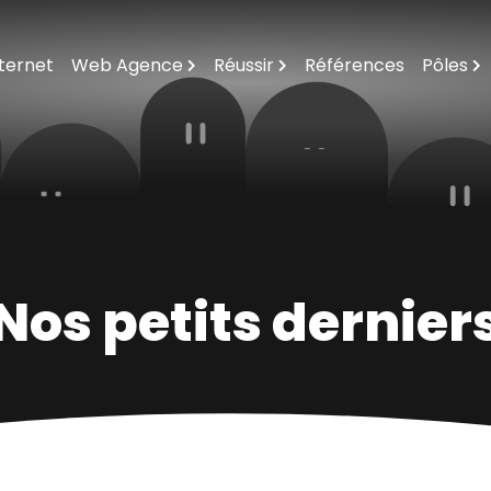
nternet
Web Agence
Réussir
Références
Pôles
Agence Web Orleans
Questions / Réponses
Formations Inte
Notre Équipage
Notre Offre En Solutions Internet
E-Mailing Sur Le
10 Raisons De Monter À Bord
Règles D'or De L'internet
Création Logos Vi
Expertise Inter
Nos petits dernier