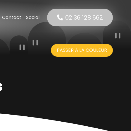
02 36 128 662
Contact
Social
rnet
 Net
suels
PASSER À LA COULEUR
net
s