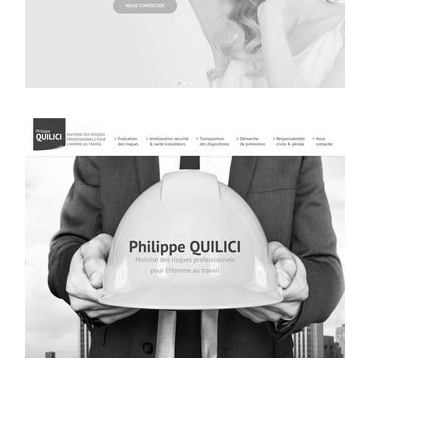
~319€/mois économisés d'annonces commerciales
~338€/mois économisés d'annonces commerciales