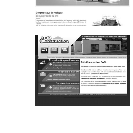
~358€/mois économisés d'annonces commerciales
~345€/mois économisés d'annonces commerciales