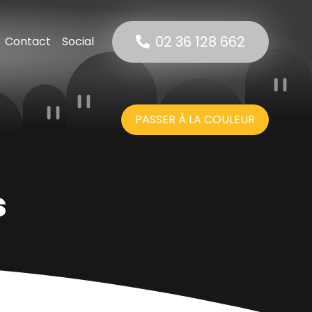
02 36 128 662
Contact
Social
rnet
 Net
suels
PASSER À LA COULEUR
net
s