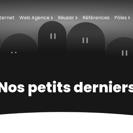
nternet
Web Agence
Réussir
Références
Pôles
Agence Web Orleans
Questions / Réponses
Formations Inte
Notre Équipage
Notre Offre En Solutions Internet
E-Mailing Sur Le
10 Raisons De Monter À Bord
Règles D'or De L'internet
Création Logos Vi
Expertise Inter
Nos petits dernier