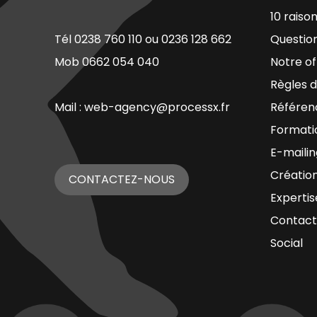
10 raiso
Tél 0238 760 110 ou 0236 128 662
Questio
Mob 0662 054 040
Notre of
Règles d
Mail : web-agency@processx.fr
Référen
Formati
E-mailin
Création
CONTACTEZ-NOUS
Expertis
Contact
Social