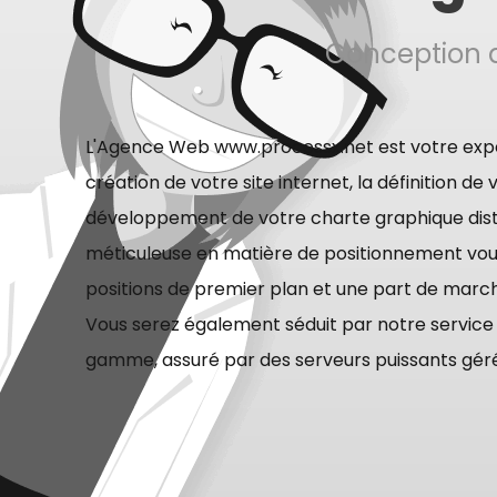
Conception d
L'Agence Web www.processx.net est votre expe
création de votre site internet, la définition de v
développement de votre charte graphique dist
méticuleuse en matière de positionnement vou
positions de premier plan et une part de marc
Vous serez également séduit par notre servic
gamme, assuré par des serveurs puissants gérés